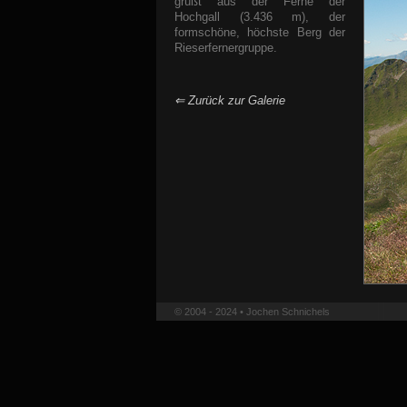
grüßt aus der Ferne der
Hochgall (3.436 m), der
formschöne, höchste Berg der
Rieserfernergruppe.
⇐ Zurück zur Galerie
© 2004 - 2024 • Jochen Schnichels